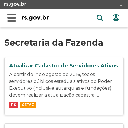
Ir
para
o
Abrir
Ent
Alterna
conteúdo
a
a
Ir
Início
busca
navegação
para
do
Secretaria da Fazenda
o
conteúdo
menu
Ir
para
Atualizar Cadastro de Servidores Ativos
a
A partir de 1º de agosto de 2016, todos
busca
servidores públicos estaduais ativos do Poder
Executivo (inclusive autarquias e fundações)
devem realizar a atualização cadastral ...
RS
SEFAZ