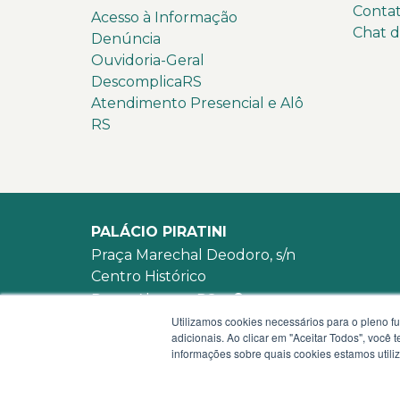
Conta
Acesso à Informação
Chat 
Denúncia
Ouvidoria-Geral
DescomplicaRS
Atendimento Presencial e Alô
RS
PALÁCIO PIRATINI
Praça Marechal Deodoro, s/n
Centro Histórico
Porto Alegre - RS -
mapa
Utilizamos cookies necessários para o pleno f
90010-905
adicionais. Ao clicar em "Aceitar Todos", você
WhatsApp:
(51) 3210-3939
informações sobre quais cookies estamos util