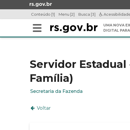
Ir
para
Conteúdo [1]
Menu [2]
Busca [3]
Acessibilidad
o
conteúdo
UMA NOVA EX
Alterna
Ir
DIGITAL PARA
a
para
Início
navegação
o
do
menu
conteúdo
Ir
Servidor Estadual
para
a
Família)
busca
Secretaria da Fazenda
Voltar