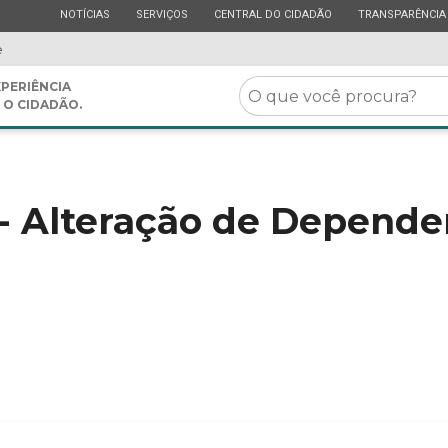
ESTADO
ESTADO
ESTADO
ESTADO
NOTÍCIAS
SERVIÇOS
CENTRAL DO CIDADÃO
TRANSPARÊNCIA
e
O
PERIÊNCIA
 O CIDADÃO.
que
você
procura?
 - Alteração de Depend