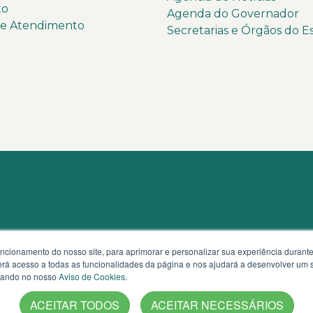
to
Agenda do Governador
de Atendimento
Secretarias e Órgãos do E
uncionamento do nosso site, para aprimorar e personalizar sua experiência duran
 terá acesso a todas as funcionalidades da página e nos ajudará a desenvolver um
izando no nosso
Aviso de Cookies
.
ACEITAR TODOS
ACEITAR NECESSÁRIOS