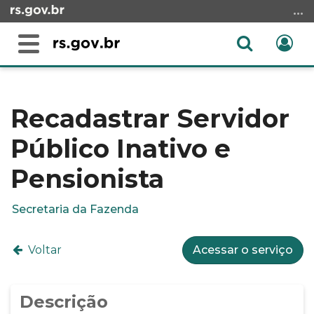
Ir
para
o
Abrir
Ent
Alterna
conteúdo
a
a
Ir
Início
busca
navegação
para
do
o
conteúdo
Recadastrar Servidor
menu
Público Inativo e
Ir
para
Pensionista
a
busca
Secretaria da Fazenda
Voltar
Acessar o serviço
Descrição