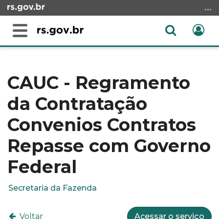
Ir
para
o
Abrir
Ent
Alterna
conteúdo
a
a
Ir
Início
busca
navegação
para
do
o
conteúdo
CAUC - Regramento
menu
da Contratação
Ir
para
Convenios Contratos
a
busca
Repasse com Governo
Federal
Secretaria da Fazenda
Voltar
Acessar o serviço