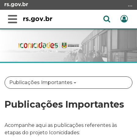
Ir
para
o
Abrir
Ent
Alterna
conteúdo
a
a
Ir
Início
busca
navegação
para
do
o
conteúdo
menu
Ir
para
a
Publicações Importantes
busca
Publicações Importantes
Acompanhe aqui as publicações referentes às
etapas do projeto Iconicidades: