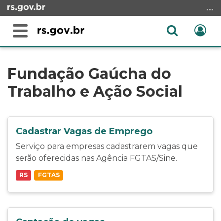
Ir
para
o
Abrir
Ent
Alterna
conteúdo
a
a
Ir
Início
busca
navegação
para
do
Fundação Gaúcha do
o
conteúdo
Trabalho e Ação Social
menu
Ir
para
a
Cadastrar Vagas de Emprego
busca
Serviço para empresas cadastrarem vagas que
serão oferecidas nas Agência FGTAS/Sine.
RS
FGTAS