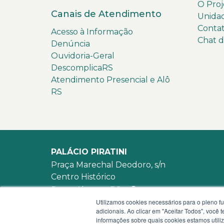
O Proj
Canais de Atendimento
Unida
Conta
Acesso à Informação
Chat 
Denúncia
Ouvidoria-Geral
DescomplicaRS
Atendimento Presencial e Alô
RS
PALÁCIO PIRATINI
Praça Marechal Deodoro, s/n
Centro Histórico
Porto Alegre - RS -
mapa
Utilizamos cookies necessários para o pleno f
90010-905
adicionais. Ao clicar em "Aceitar Todos", você
WhatsApp:
(51) 3210-3939
informações sobre quais cookies estamos util