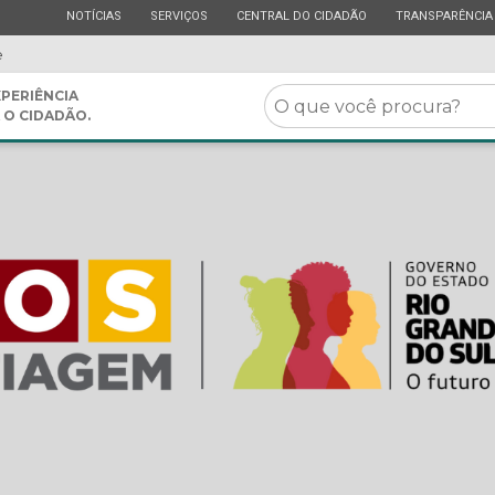
ESTADO
ESTADO
ESTADO
ESTADO
NOTÍCIAS
SERVIÇOS
CENTRAL DO CIDADÃO
TRANSPARÊNCIA
e
O
PERIÊNCIA
 O CIDADÃO.
que
você
procura?