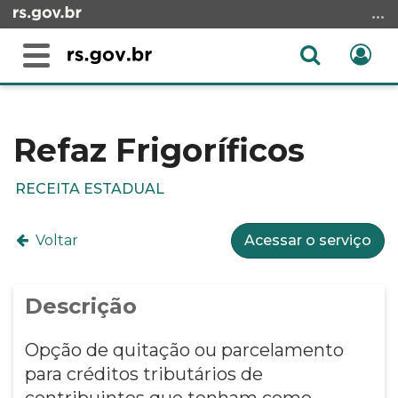
Ir
para
o
Abrir
Ent
Alterna
conteúdo
a
a
Ir
Início
busca
navegação
para
do
o
conteúdo
Refaz Frigoríficos
menu
Ir
RECEITA ESTADUAL
para
a
Voltar
Acessar o serviço
busca
Descrição
Opção de quitação ou parcelamento
para créditos tributários de
contribuintes que tenham como