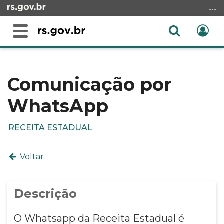
Ir
para
o
Abrir
Ent
Alterna
conteúdo
a
a
Ir
Início
busca
navegação
para
do
o
conteúdo
Comunicação por
menu
WhatsApp
Ir
para
a
RECEITA ESTADUAL
busca
Voltar
Descrição
O Whatsapp da Receita Estadual é