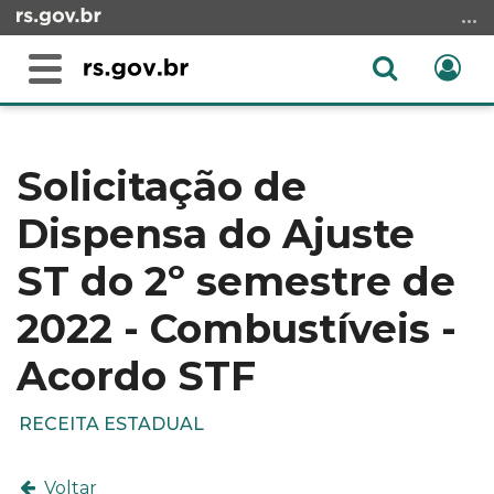
Ir
para
o
Abrir
Ent
Alterna
conteúdo
a
a
Ir
Início
busca
navegação
para
do
o
conteúdo
Solicitação de
menu
Dispensa do Ajuste
Ir
para
ST do 2º semestre de
a
busca
2022 - Combustíveis -
Acordo STF
RECEITA ESTADUAL
Voltar