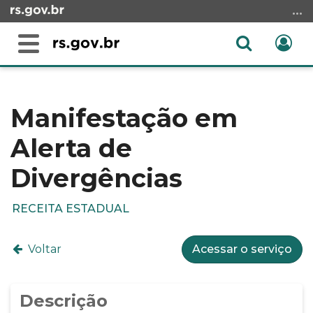
Ir
para
o
Abrir
Ent
Alterna
conteúdo
a
a
Ir
Início
busca
navegação
para
do
o
conteúdo
Manifestação em
menu
Alerta de
Ir
para
Divergências
a
busca
RECEITA ESTADUAL
Voltar
Acessar o serviço
Descrição