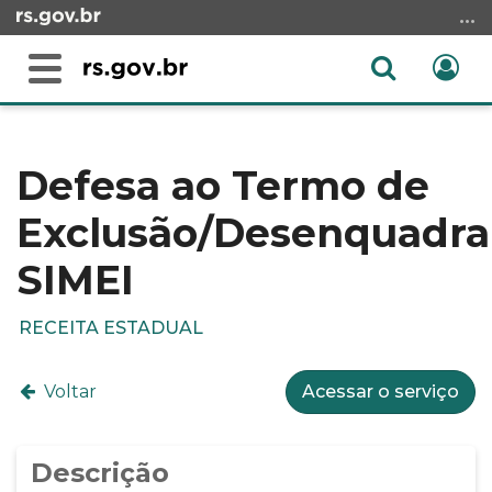
Ir
para
o
Abrir
Ent
Alterna
conteúdo
a
a
Ir
Início
busca
navegação
para
do
o
conteúdo
Defesa ao Termo de
menu
Exclusão/Desenquadr
Ir
para
SIMEI
a
busca
RECEITA ESTADUAL
Voltar
Acessar o serviço
Descrição