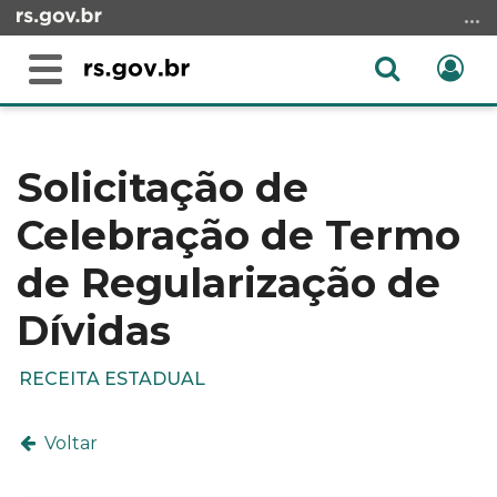
Ir
para
o
Abrir
Ent
Alterna
conteúdo
a
a
Ir
Início
busca
navegação
para
do
o
conteúdo
Solicitação de
menu
Celebração de Termo
Ir
para
de Regularização de
a
busca
Dívidas
RECEITA ESTADUAL
Voltar