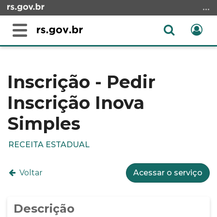
Ir
para
o
Abrir
Ent
Alterna
conteúdo
a
a
Ir
Início
busca
navegação
para
do
o
conteúdo
Inscrição - Pedir
menu
Inscrição Inova
Ir
para
Simples
a
busca
RECEITA ESTADUAL
Voltar
Acessar o serviço
Descrição