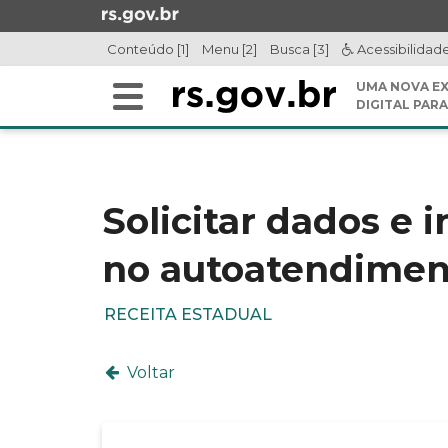
Ir
para
Conteúdo [1]
Menu [2]
Busca [3]
Acessibilidad
o
conteúdo
UMA NOVA EX
Alterna
Ir
DIGITAL PARA
a
para
Início
navegação
o
do
menu
conteúdo
Ir
Solicitar dados e 
para
a
no autoatendimen
busca
RECEITA ESTADUAL
Voltar