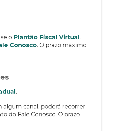
sse o
Plantão Fiscal Virtual
.
ale Conosco
. O prazo máximo
ões
adual
.
m algum canal, poderá recorrer
to do Fale Conosco. O prazo