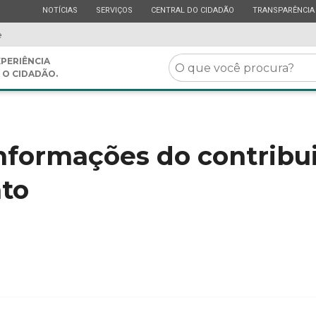
ESTADO
ESTADO
ESTADO
ESTADO
NOTÍCIAS
SERVIÇOS
CENTRAL DO CIDADÃO
TRANSPARÊNCIA
e
O
PERIÊNCIA
 O CIDADÃO.
que
você
procura?
informações do contribu
to