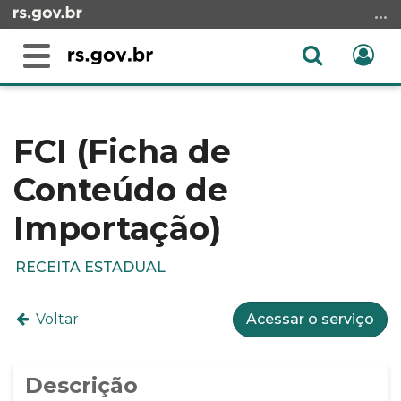
Ir
para
o
Abrir
Ent
Alterna
conteúdo
a
a
Ir
Início
busca
navegação
para
do
o
conteúdo
FCI (Ficha de
menu
Conteúdo de
Ir
para
Importação)
a
busca
RECEITA ESTADUAL
Voltar
Acessar o serviço
Descrição