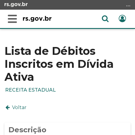
Ir
para
o
Abrir
Ent
Alterna
conteúdo
a
a
Ir
Início
busca
navegação
para
do
o
conteúdo
Lista de Débitos
menu
Inscritos em Dívida
Ir
para
Ativa
a
busca
RECEITA ESTADUAL
Voltar
Descrição