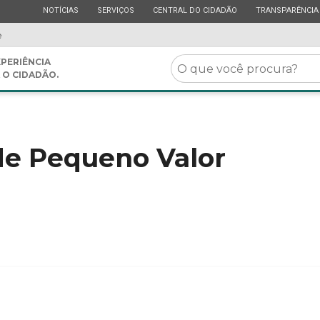
ESTADO
ESTADO
ESTADO
ESTADO
NOTÍCIAS
SERVIÇOS
CENTRAL DO CIDADÃO
TRANSPARÊNCIA
e
O
PERIÊNCIA
 O CIDADÃO.
que
você
procura?
de Pequeno Valor