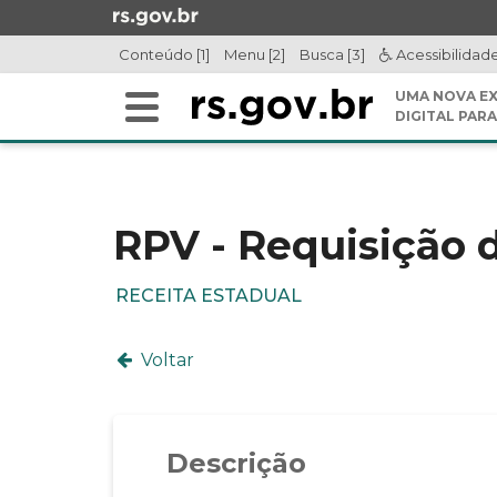
Ir
para
Conteúdo [1]
Menu [2]
Busca [3]
Acessibilidad
o
conteúdo
UMA NOVA EX
Alterna
Ir
DIGITAL PARA
a
para
Início
navegação
o
do
menu
conteúdo
Ir
RPV - Requisição 
para
a
RECEITA ESTADUAL
busca
Voltar
Descrição