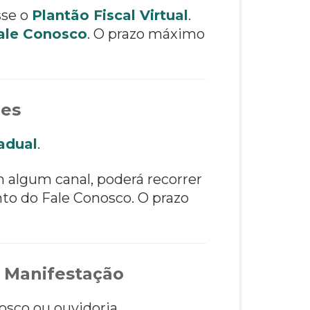
sse o
Plantão Fiscal Virtual
.
ale Conosco
. O prazo máximo
ões
adual
.
m algum canal, poderá recorrer
to do Fale Conosco. O prazo
 Manifestação
osco ou ouvidoria.