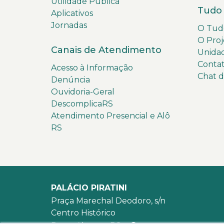
Utilidade Pública
Tudo 
Aplicativos
Jornadas
O Tudo
O Proj
Canais de Atendimento
Unida
Conta
Acesso à Informação
Chat 
Denúncia
Ouvidoria-Geral
DescomplicaRS
Atendimento Presencial e Alô
RS
PALÁCIO PIRATINI
Praça Marechal Deodoro, s/n
Centro Histórico