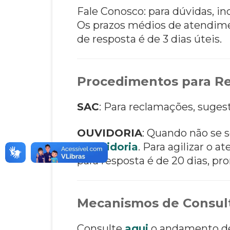
Fale Conosco: para dúvidas, i
Os prazos médios de atendim
de resposta é de 3 dias úteis.
Procedimentos para Re
SAC
: Para reclamações, suges
OUVIDORIA
: Quando não se s
à
Ouvidoria
. Para agilizar o
para resposta é de 20 dias, pro
Mecanismos de Consult
Consulte
aqui
o andamento de 