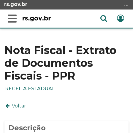
Ir
para
o
Abrir
Ent
Alterna
conteúdo
a
a
Ir
Início
busca
navegação
para
do
o
conteúdo
Nota Fiscal - Extrato
menu
de Documentos
Ir
para
Fiscais - PPR
a
busca
RECEITA ESTADUAL
Voltar
Descrição