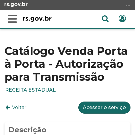
Ir
para
o
Abrir
Ent
Alterna
conteúdo
a
a
Ir
Início
busca
navegação
para
do
o
conteúdo
Catálogo Venda Porta
menu
à Porta - Autorização
Ir
para
para Transmissão
a
busca
RECEITA ESTADUAL
Voltar
Acessar o serviço
Descrição