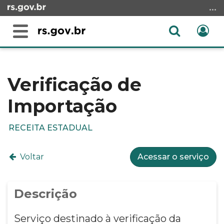
Ir
para
o
Abrir
Ent
Alterna
conteúdo
a
a
Ir
Início
busca
navegação
para
do
o
conteúdo
Verificação de
menu
Importação
Ir
para
a
RECEITA ESTADUAL
busca
Voltar
Acessar o serviço
Descrição
Serviço destinado à verificação da