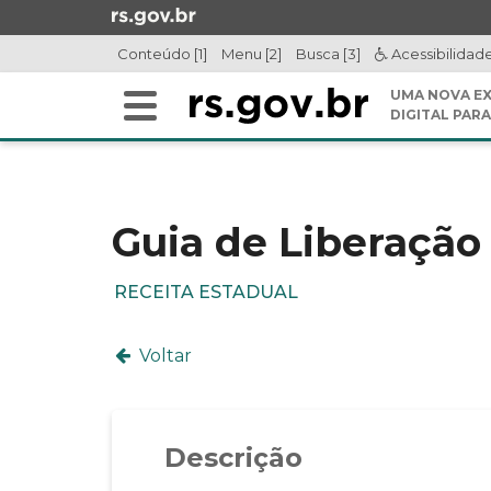
Ir
para
Conteúdo [1]
Menu [2]
Busca [3]
Acessibilidad
o
conteúdo
UMA NOVA EX
Alterna
Ir
DIGITAL PARA
a
para
Início
navegação
o
do
menu
conteúdo
Ir
Guia de Liberação
para
a
RECEITA ESTADUAL
busca
Voltar
Descrição