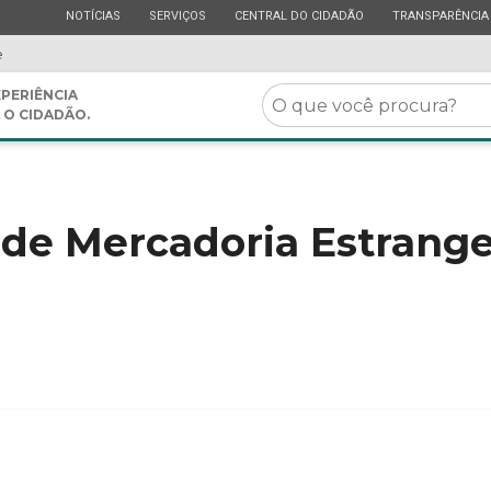
ESTADO
ESTADO
ESTADO
ESTADO
NOTÍCIAS
SERVIÇOS
CENTRAL DO CIDADÃO
TRANSPARÊNCIA
e
O
PERIÊNCIA
 O CIDADÃO.
que
você
procura?
 de Mercadoria Estrange