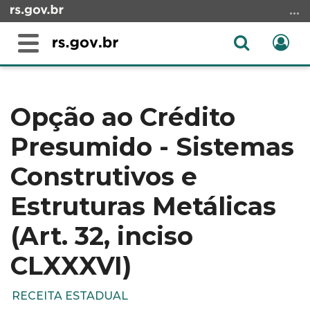
Ir
para
o
Abrir
Ent
Alterna
conteúdo
a
a
Ir
Início
busca
navegação
para
do
o
conteúdo
Opção ao Crédito
menu
Presumido - Sistemas
Ir
para
Construtivos e
a
busca
Estruturas Metálicas
(Art. 32, inciso
CLXXXVI)
RECEITA ESTADUAL