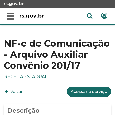
Ir
para
o
Abrir
Ent
Alterna
conteúdo
a
a
Ir
Início
busca
navegação
para
do
o
conteúdo
NF-e de Comunicação
menu
- Arquivo Auxiliar
Ir
para
Convênio 201/17
a
busca
RECEITA ESTADUAL
Voltar
Acessar o serviço
Descrição