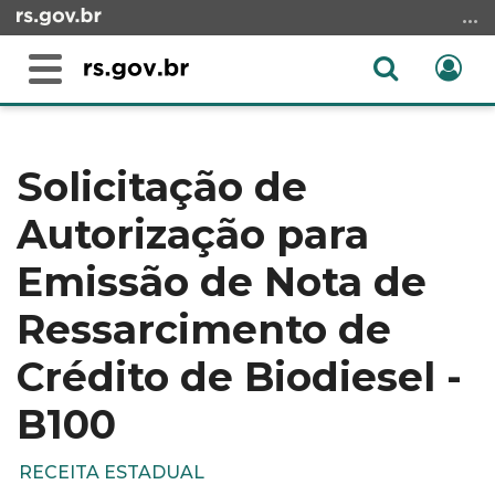
Ir
para
o
Abrir
Ent
Alterna
conteúdo
a
a
Ir
Início
busca
navegação
para
do
o
conteúdo
Solicitação de
menu
Autorização para
Ir
para
Emissão de Nota de
a
busca
Ressarcimento de
Crédito de Biodiesel -
B100
RECEITA ESTADUAL