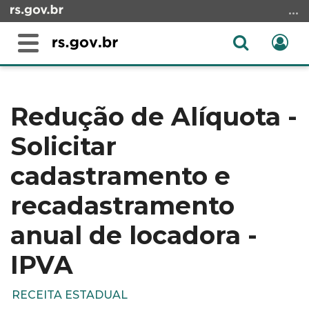
Ir
para
o
Abrir
Ent
Alterna
conteúdo
a
a
Ir
Início
busca
navegação
para
do
o
conteúdo
Redução de Alíquota -
menu
Solicitar
Ir
para
cadastramento e
a
busca
recadastramento
anual de locadora -
IPVA
RECEITA ESTADUAL