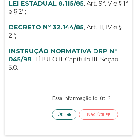
LEI ESTADUAL 8.115/85
, Art. 9º, V e § 1º
e § 2º;
DECRETO Nº 32.144/85
, Art. 11, IV e §
2º;
INSTRUÇÃO NORMATIVA DRP Nº
045/98
, TÍTULO II, Capítulo III, Seção
5.0.
Essa informação foi útil?
Útil
Não Útil