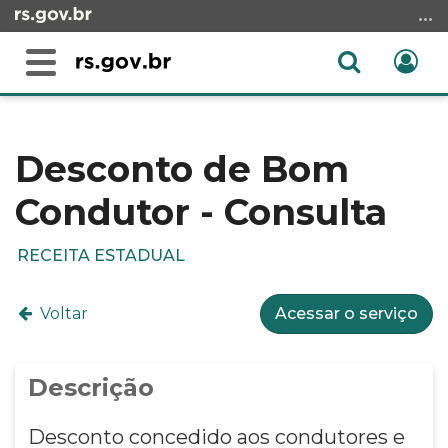
Ir
para
o
Abrir
Ent
Alterna
conteúdo
a
a
Ir
Início
busca
navegação
para
do
o
conteúdo
Desconto de Bom
menu
Condutor - Consulta
Ir
para
a
RECEITA ESTADUAL
busca
Voltar
Acessar o serviço
Descrição
Desconto concedido aos condutores e