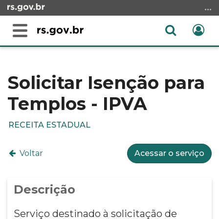
Ir
para
o
Abrir
Ent
Alterna
conteúdo
a
a
Ir
Início
busca
navegação
para
do
o
conteúdo
Solicitar Isenção para
menu
Templos - IPVA
Ir
para
a
RECEITA ESTADUAL
busca
Voltar
Acessar o serviço
Descrição
Serviço destinado à solicitação de