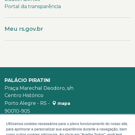
Portal da transparência
Meu rs.gov.br
PALÁCIO PIRATINI
Praça Marechal Deodoro, s/n
Centro Histórico
Porto Alegre - RS -
mapa
90010-905
WhatsApp:
(51) 3210-3939
Utilizamos cookies necessários para o pleno funcionamento do nosso site,
para aprimorar e personalizar sua experiência durante a navegação, bem
como outros cookies adicionais. Ao clicar em "Aceitar Todos", você terá