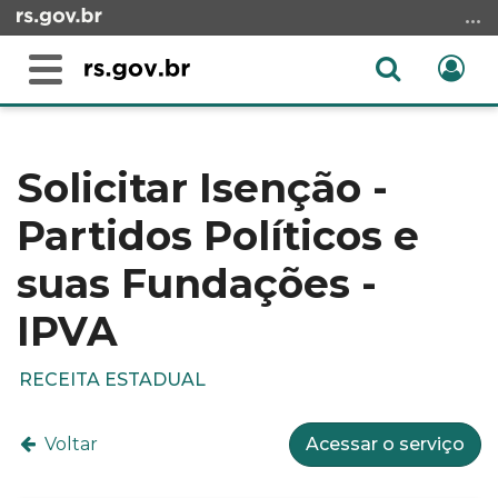
Ir
para
o
Abrir
Ent
Alterna
conteúdo
a
a
Ir
Início
busca
navegação
para
do
o
conteúdo
Solicitar Isenção -
menu
Partidos Políticos e
Ir
para
suas Fundações -
a
busca
IPVA
RECEITA ESTADUAL
Voltar
Acessar o serviço