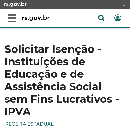
Ir
para
o
Abrir
Ent
Alterna
conteúdo
a
a
Ir
Início
busca
navegação
para
do
o
conteúdo
Solicitar Isenção -
menu
Instituições de
Ir
para
Educação e de
a
busca
Assistência Social
sem Fins Lucrativos -
IPVA
RECEITA ESTADUAL