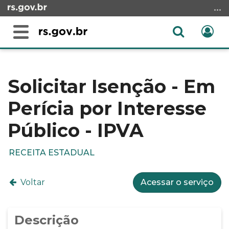
Ir
para
o
Abrir
Ent
Alterna
conteúdo
a
a
Ir
Início
busca
navegação
para
do
o
conteúdo
Solicitar Isenção - Em
menu
Perícia por Interesse
Ir
para
Público - IPVA
a
busca
RECEITA ESTADUAL
Voltar
Acessar o serviço
Descrição