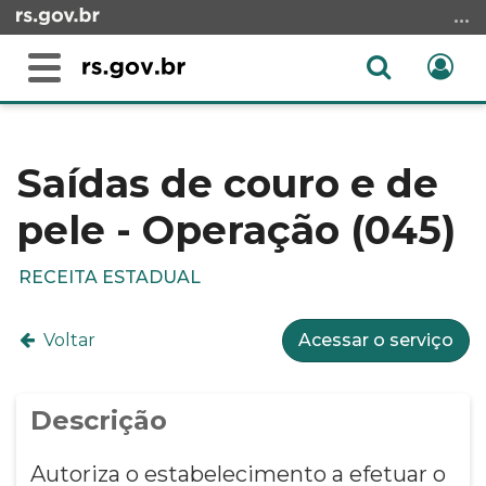
Ir
para
o
Abrir
Ent
Alterna
conteúdo
a
a
Ir
Início
busca
navegação
para
do
o
conteúdo
Saídas de couro e de
menu
pele - Operação (045)
Ir
para
a
RECEITA ESTADUAL
busca
Voltar
Acessar o serviço
Descrição
Autoriza o estabelecimento a efetuar o