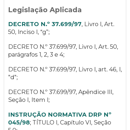
Legislação Aplicada
DECRETO N.º 37.699/97
, Livro I, Art.
50, Inciso I, “g”;
DECRETO N.º 37.699/97, Livro I, Art. 50,
parágrafos 1, 2, 3 e 4;
DECRETO N.º 37.699/97, Livro I, art. 46, I,
"d";
DECRETO N.º 37.699/97, Apêndice III,
Seção I, Item I;
INSTRUÇÃO NORMATIVA DRP Nº
045/98
; TÍTULO I, Capítulo VI, Seção