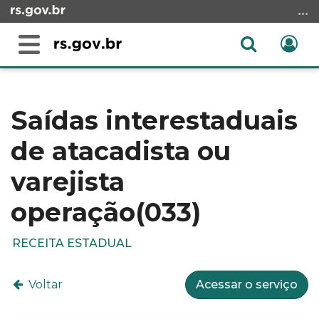
Ir
para
o
Abrir
Ent
Alterna
conteúdo
a
a
Ir
Início
busca
navegação
para
do
o
conteúdo
Saídas interestaduais
menu
de atacadista ou
Ir
para
varejista
a
busca
operação(033)
RECEITA ESTADUAL
Voltar
Acessar o serviço