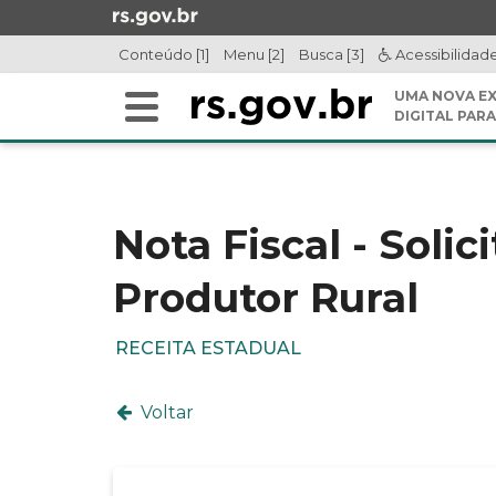
Ir
para
Conteúdo [1]
Menu [2]
Busca [3]
Acessibilidad
o
conteúdo
UMA NOVA EX
Alterna
Ir
DIGITAL PARA
a
para
Início
navegação
o
do
menu
conteúdo
Ir
Nota Fiscal - Solic
para
a
Produtor Rural
busca
RECEITA ESTADUAL
Voltar