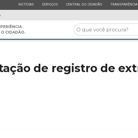
ESTADO
ESTADO
ESTADO
ESTADO
NOTÍCIAS
SERVIÇOS
CENTRAL DO CIDADÃO
TRANSPARÊNCIA
e
O
PERIÊNCIA
 O CIDADÃO.
que
você
procura?
itação de registro de ex