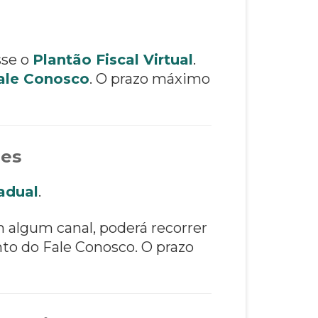
sse o
Plantão Fiscal Virtual
.
ale Conosco
. O prazo máximo
ões
adual
.
m algum canal, poderá recorrer
to do Fale Conosco. O prazo