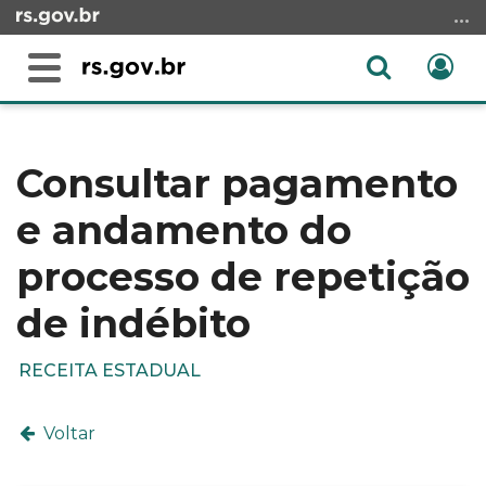
Ir
para
o
Abrir
Ent
Alterna
conteúdo
a
a
Ir
Início
busca
navegação
para
do
o
conteúdo
Consultar pagamento
menu
e andamento do
Ir
para
processo de repetição
a
busca
de indébito
RECEITA ESTADUAL
Voltar