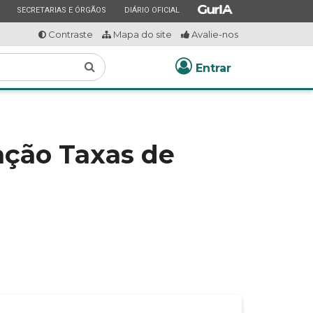
ESTADO
ESTADO
ESTADO
SECRETARIAS E ÓRGÃOS
DIÁRIO OFICIAL
Contraste
Mapa do site
Avalie-nos
Buscar
Entrar
ação Taxas de