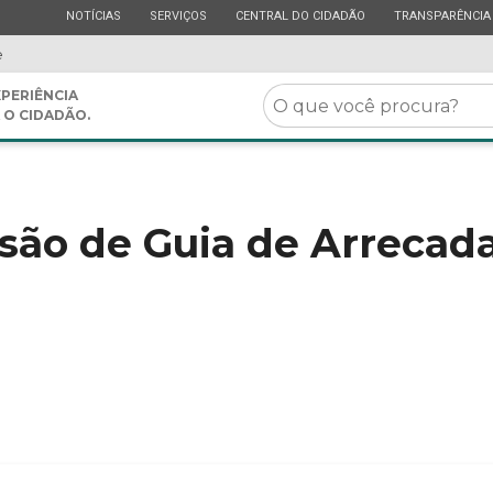
ESTADO
ESTADO
ESTADO
ESTADO
NOTÍCIAS
SERVIÇOS
CENTRAL DO CIDADÃO
TRANSPARÊNCIA
e
O
PERIÊNCIA
 O CIDADÃO.
que
você
procura?
são de Guia de Arrecad