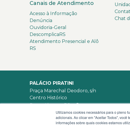
Canais de Atendimento
Unida
Conta
Acesso à Informação
Chat 
Denúncia
Ouvidoria-Geral
DescomplicaRS
Atendimento Presencial e Alô
RS
PALÁCIO PIRATINI
Praça Marechal Deodoro, s/n
Centro Histórico
Porto Alegre - RS -
mapa
Utilizamos cookies necessários para o pleno f
90010-905
adicionais. Ao clicar em "Aceitar Todos", você
WhatsApp:
(51) 3210-3939
informações sobre quais cookies estamos util