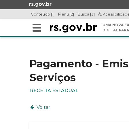
Ir
para
Conteúdo [1]
Menu [2]
Busca [3]
Acessibilidad
o
conteúdo
UMA NOVA EX
Alterna
Ir
DIGITAL PARA
a
para
Início
navegação
o
do
menu
conteúdo
Ir
Pagamento - Emis
para
a
Serviços
busca
RECEITA ESTADUAL
Voltar