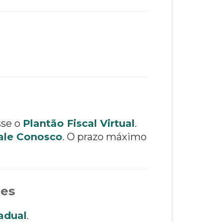
sse o
Plantão Fiscal Virtual
.
ale Conosco
. O prazo máximo
ões
adual
.