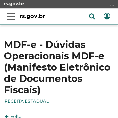
Ir
para
o
Abrir
Ent
Alterna
conteúdo
a
a
Ir
Início
busca
navegação
para
do
o
conteúdo
MDF-e - Dúvidas
menu
Operacionais MDF-e
Ir
para
(Manifesto Eletrônico
a
busca
de Documentos
Fiscais)
RECEITA ESTADUAL
Voltar