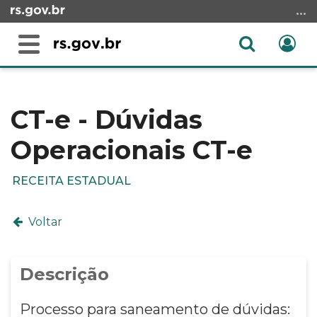
Ir
para
o
Abrir
Ent
Alterna
conteúdo
a
a
Ir
Início
busca
navegação
para
do
o
conteúdo
CT-e - Dúvidas
menu
Operacionais CT-e
Ir
para
a
RECEITA ESTADUAL
busca
Voltar
Descrição
Processo para saneamento de dúvidas: