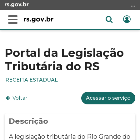
Ir
para
o
Abrir
Ent
Alterna
conteúdo
a
a
Ir
Início
busca
navegação
para
do
o
conteúdo
Portal da Legislação
menu
Tributária do RS
Ir
para
a
RECEITA ESTADUAL
busca
Voltar
Acessar o serviço
Descrição
A legislação tributária do Rio Grande do