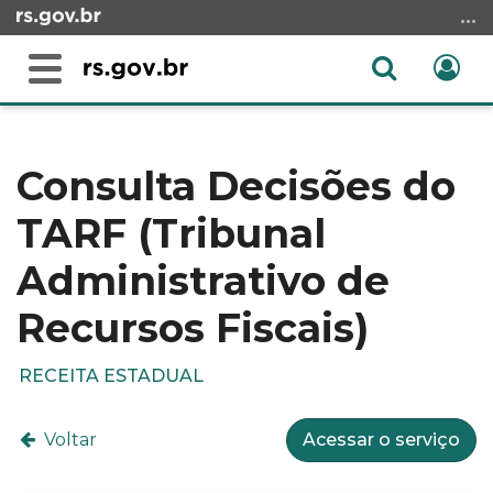
Ir
para
o
Abrir
Ent
Alterna
conteúdo
a
a
Ir
Início
busca
navegação
para
do
o
conteúdo
Consulta Decisões do
menu
TARF (Tribunal
Ir
para
Administrativo de
a
busca
Recursos Fiscais)
RECEITA ESTADUAL
Voltar
Acessar o serviço