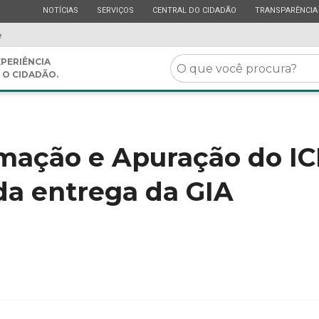
ESTADO
ESTADO
ESTADO
ESTADO
NOTÍCIAS
SERVIÇOS
CENTRAL DO CIDADÃO
TRANSPARÊNCIA
e
O
PERIÊNCIA
 O CIDADÃO.
que
você
procura?
rmação e Apuração do IC
 da entrega da GIA