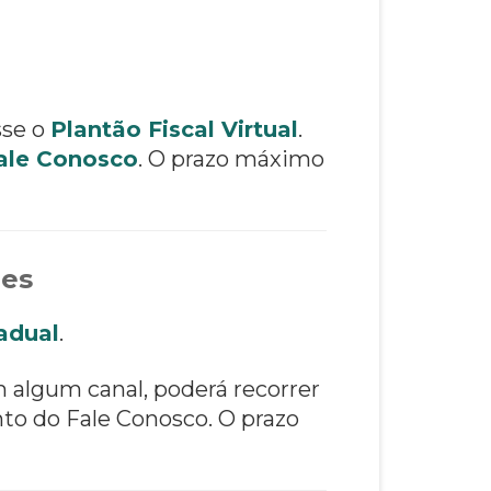
sse o
Plantão Fiscal Virtual
.
ale Conosco
. O prazo máximo
ões
adual
.
m algum canal, poderá recorrer
to do Fale Conosco. O prazo