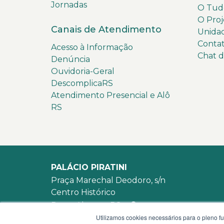
Jornadas
O Tudo
O Proj
Canais de Atendimento
Unida
Conta
Acesso à Informação
Chat 
Denúncia
Ouvidoria-Geral
DescomplicaRS
Atendimento Presencial e Alô
RS
PALÁCIO PIRATINI
Praça Marechal Deodoro, s/n
Centro Histórico
Porto Alegre - RS -
mapa
Utilizamos cookies necessários para o pleno f
90010-905