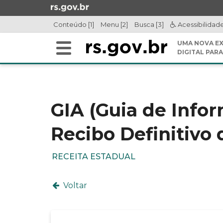
Ir
para
Conteúdo [1]
Menu [2]
Busca [3]
Acessibilidad
o
conteúdo
UMA NOVA EX
Alterna
Ir
DIGITAL PARA
a
para
Início
navegação
o
do
menu
conteúdo
Ir
GIA (Guia de Info
para
a
Recibo Definitivo
busca
RECEITA ESTADUAL
Voltar