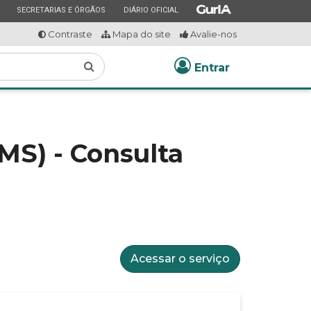
ESTADO
ESTADO
ESTADO
SECRETARIAS E ÓRGÃOS
DIÁRIO OFICIAL
Contraste
Mapa do site
Avalie-nos
Buscar
Entrar
MS) - Consulta
Acessar o serviço