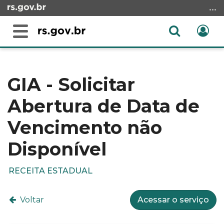
Ir
para
o
Abrir
Ent
Alterna
conteúdo
a
a
Ir
Início
busca
navegação
para
do
o
conteúdo
GIA - Solicitar
menu
Abertura de Data de
Ir
para
Vencimento não
a
busca
Disponível
RECEITA ESTADUAL
Voltar
Acessar o serviço