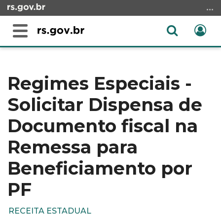
Ir
para
o
Abrir
Ent
Alterna
conteúdo
a
a
Ir
Início
busca
navegação
para
do
o
conteúdo
Regimes Especiais -
menu
Solicitar Dispensa de
Ir
para
Documento fiscal na
a
busca
Remessa para
Beneficiamento por
PF
RECEITA ESTADUAL