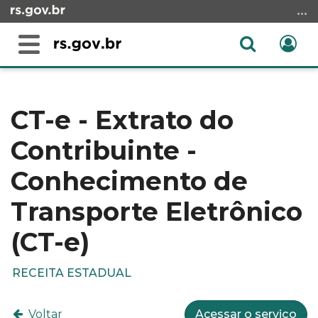
Ir
para
o
Abrir
Ent
Alterna
conteúdo
a
a
Ir
Início
busca
navegação
para
do
o
conteúdo
CT-e - Extrato do
menu
Contribuinte -
Ir
para
Conhecimento de
a
busca
Transporte Eletrônico
(CT-e)
RECEITA ESTADUAL
Voltar
Acessar o serviço