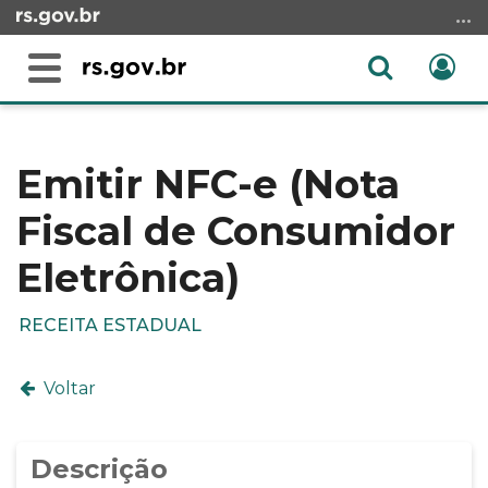
Ir
para
o
Abrir
Ent
Alterna
conteúdo
a
a
Ir
Início
busca
navegação
para
do
o
conteúdo
Emitir NFC-e (Nota
menu
Fiscal de Consumidor
Ir
para
Eletrônica)
a
busca
RECEITA ESTADUAL
Voltar
Descrição