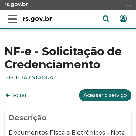
Ir
para
o
Abrir
Ent
Alterna
conteúdo
a
a
Ir
Início
busca
navegação
para
do
o
conteúdo
NF-e - Solicitação de
menu
Credenciamento
Ir
para
a
RECEITA ESTADUAL
busca
Voltar
Acessar o serviço
Descrição
Documentos Fiscais Eletrônicos - Nota