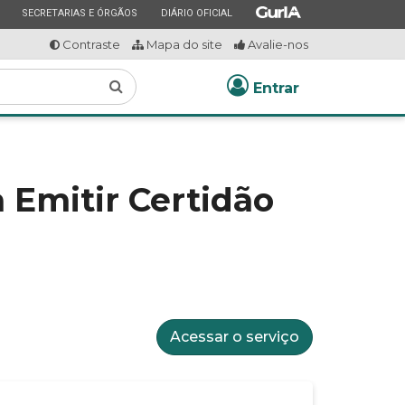
ESTADO
ESTADO
ESTADO
SECRETARIAS E ÓRGÃOS
DIÁRIO OFICIAL
Contraste
Mapa do site
Avalie-nos
Buscar
Entrar
 Emitir Certidão
Acessar o serviço