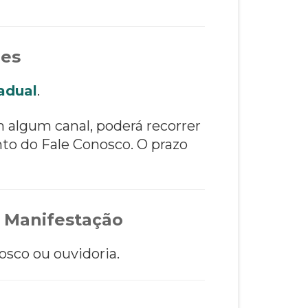
ões
adual
.
m algum canal, poderá recorrer
to do Fale Conosco. O prazo
 Manifestação
osco ou ouvidoria.