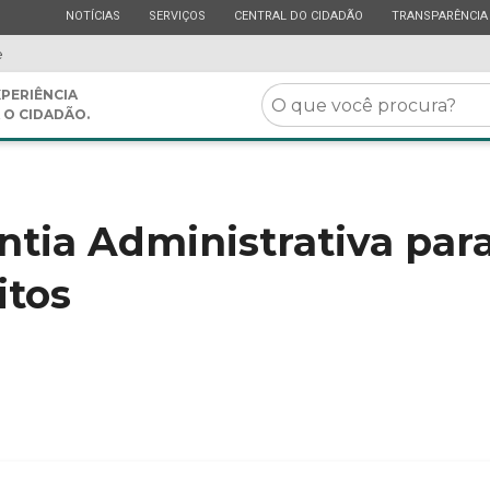
ESTADO
ESTADO
ESTADO
ESTADO
NOTÍCIAS
SERVIÇOS
CENTRAL DO CIDADÃO
TRANSPARÊNCIA
e
O
PERIÊNCIA
 O CIDADÃO.
que
você
procura?
ntia Administrativa para
itos