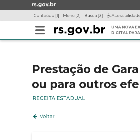
Ir
para
Conteúdo [1]
Menu [2]
Busca [3]
Acessibilidad
o
conteúdo
UMA NOVA EX
Alterna
Ir
DIGITAL PARA
a
para
Início
navegação
o
do
menu
conteúdo
Ir
Prestação de Gara
para
a
ou para outros efe
busca
RECEITA ESTADUAL
Voltar