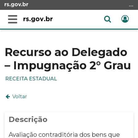
Ir
para
o
Abrir
Ent
Alterna
conteúdo
a
a
Ir
Início
busca
navegação
para
do
o
conteúdo
Recurso ao Delegado
menu
– Impugnação 2° Grau
Ir
para
a
RECEITA ESTADUAL
busca
Voltar
Descrição
Avaliação contraditória dos bens que