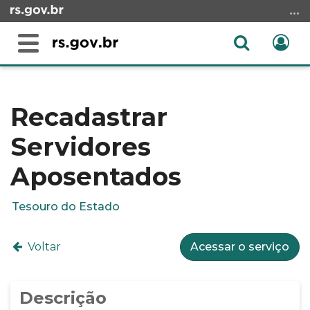
Ir
para
o
Abrir
Ent
Alterna
conteúdo
a
a
Ir
Início
busca
navegação
para
do
o
conteúdo
Recadastrar
menu
Servidores
Ir
para
Aposentados
a
busca
Tesouro do Estado
Voltar
Acessar o serviço
Descrição