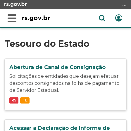
Ir
para
o
Abrir
Ent
Alterna
conteúdo
a
a
Ir
Início
busca
navegação
para
do
Tesouro do Estado
o
conteúdo
menu
Ir
para
Abertura de Canal de Consignação
a
Solicitações de entidades que desejam efetuar
busca
descontos consignados na folha de pagamento
de Servidor Estadual.
RS
TE
Acessar a Declaração de Informe de